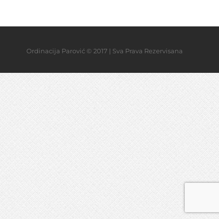
Ordinacija Parović © 2017 | Sva Prava Rezervisana