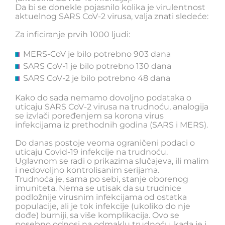
Da bi se donekle pojasnilo kolika je virulentnost
aktuelnog SARS CoV-2 virusa, valja znati sledeće:
Za inficiranje prvih 1000 ljudi:
MERS-CoV je bilo potrebno 903 dana
SARS CoV-1 je bilo potrebno 130 dana
SARS CoV-2 je bilo potrebno 48 dana
Kako do sada nemamo dovoljno podataka o
uticaju SARS CoV-2 virusa na trudnoću, analogija
se izvlači poređenjem sa korona virus
infekcijama iz prethodnih godina (SARS i MERS).
Do danas postoje veoma ograničeni podaci o
uticaju Covid-19 infekcije na trudnoću.
Uglavnom se radi o prikazima slučajeva, ili malim
i nedovoljno kontrolisanim serijama.
Trudnoća je, sama po sebi, stanje oborenog
imuniteta. Nema se utisak da su trudnice
podložnije virusnim infekcijama od ostatka
populacije, ali je tok infekcije (ukoliko do nje
dođe) burniji, sa više komplikacija. Ovo se
posebno odnosi na odmaklu trudnoću, kada je i