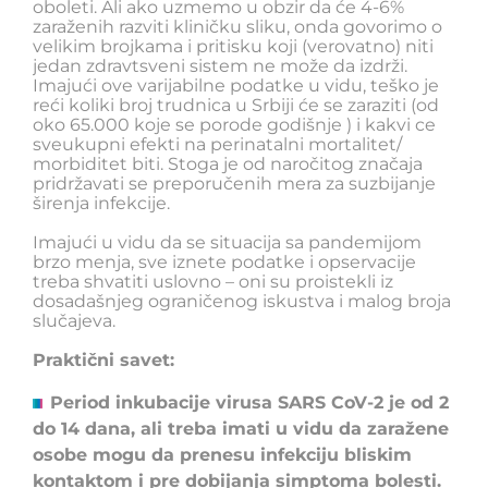
oboleti. Ali ako uzmemo u obzir da će 4-6%
zaraženih razviti kliničku sliku, onda govorimo o
velikim brojkama i pritisku koji (verovatno) niti
jedan zdravtsveni sistem ne može da izdrži.
Imajući ove varijabilne podatke u vidu, teško je
reći koliki broj trudnica u Srbiji će se zaraziti (od
oko 65.000 koje se porode godišnje ) i kakvi ce
sveukupni efekti na perinatalni mortalitet/
morbiditet biti. Stoga je od naročitog značaja
pridržavati se preporučenih mera za suzbijanje
širenja infekcije.
Imajući u vidu da se situacija sa pandemijom
brzo menja, sve iznete podatke i opservacije
treba shvatiti uslovno – oni su proistekli iz
dosadašnjeg ograničenog iskustva i malog broja
slučajeva.
Praktični savet:
Period inkubacije virusa SARS CoV-2 je od 2
do 14 dana, ali treba imati u vidu da zaražene
osobe mogu da prenesu infekciju bliskim
kontaktom i pre dobijanja simptoma bolesti.