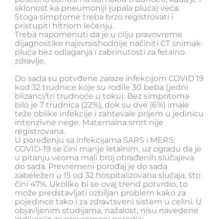
sklonost ka pneumoniji (upala pluća) veća.
Stoga simptome treba brzo registrovati i
pristupiti hitnom lečenju.
Treba napomenuti da je u cilju pravovreme
dijagnostike najsvrsishodnije načiniti CT snimak
pluća bez odlaganja i zabrinutosti za fetalno
zdravlje.
Do sada su potvđene zaraze infekcijom COVID 19
kod 32 trudnice koje su rodile 30 beba (jedni
blizanci/tri trudnoće u toku). Bez simpotoma
bilo je 7 trudnica (22%), dok su dve (6%) imale
teže oblike infekcije i zahtevale prijem u jedinicu
intenzivne nege. Maternalna smrt nije
registrovana.
U poređenju sa infekcijama SARS i MERS,
COVID-19 se čini manje letalnim, uz ogradu da je
u pitanju veoma mali broj obrađenih slučajeva
do sada. Prevremeni porođaj je do sada
zabeležen u 15 od 32 hospitalizovana slučaja, što
čini 47%. Ukoliko bi se ovaj trend potvrdio, to
može predstavljati ozbiljan problem kako za
pojedince tako i za zdravtsveni sistem u celini. U
objavljenim studijama, nažalost, nisu navedene