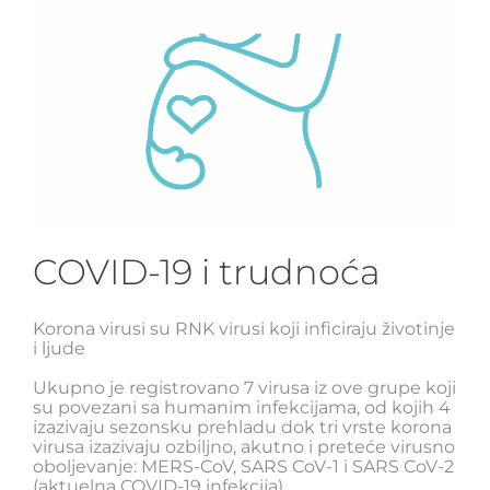
COVID-19 i trudnoća
Korona virusi su RNK virusi koji inficiraju životinje
i ljude
Ukupno je registrovano 7 virusa iz ove grupe koji
su povezani sa humanim infekcijama, od kojih 4
izazivaju sezonsku prehladu dok tri vrste korona
virusa izazivaju ozbiljno, akutno i preteće virusno
oboljevanje: MERS-CoV, SARS CoV-1 i SARS CoV-2
(aktuelna COVID-19 infekcija).