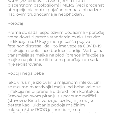
SARS (2/3 plodova sa zastojem u rastu i
placentnom patologijom) i MERS (veći procenat
abrupcije placente) pojačan perinatalni nadzor
nad ovim trudnoćama je neophodan .
Porođaj
Prema do sada raspoloživim podacima – porođaj
treba dovršiti prema standardnim akušerskim
indikacijama. U kojoj meri je češća pojava
fetalnog distresa i da li to ima veze sa COVID-19
infekcijom, pokazaće buduće studije. Vertikalna
transmisija sa majke na plod (prenos infekcije sa
majke na plod pre ili tokom porođaja) do sada
nije registrovana.
Podoj i nega bebe
Iako virus nije izolovan u majčinom mleku, čini
se razumnim razdvojiti majku od bebe kako se
infekcija ne bi prenela u direktnom kontaktu.
Stavovi po ovom pitanju su potpuno različiti
(stavovi iz Kine favorizuju razdvajanje majke i
deteta kao i ukidanje podoja majčinim
mlekom/stav RCOG je insistiranje na