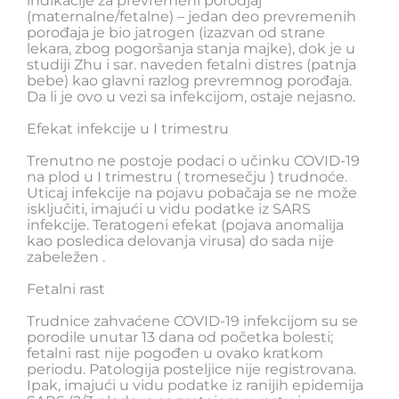
indikacije za prevremeni porodjaj
(maternalne/fetalne) – jedan deo prevremenih
porođaja je bio jatrogen (izazvan od strane
lekara, zbog pogoršanja stanja majke), dok je u
studiji Zhu i sar. naveden fetalni distres (patnja
bebe) kao glavni razlog prevremnog porođaja.
Da li je ovo u vezi sa infekcijom, ostaje nejasno.
Efekat infekcije u I trimestru
Trenutno ne postoje podaci o učinku COVID-19
na plod u I trimestru ( tromesečju ) trudnoće.
Uticaj infekcije na pojavu pobačaja se ne može
isključiti, imajući u vidu podatke iz SARS
infekcije. Teratogeni efekat (pojava anomalija
kao posledica delovanja virusa) do sada nije
zabeležen .
Fetalni rast
Trudnice zahvaćene COVID-19 infekcijom su se
porodile unutar 13 dana od početka bolesti;
fetalni rast nije pogođen u ovako kratkom
periodu. Patologija posteljice nije registrovana.
Ipak, imajući u vidu podatke iz ranijih epidemija