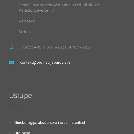
Braće Jovanovića 45a, ulaz u Polikliniku iz
Karađorđeve br. 17
Pančevo
Srbija
013/333-419 013/316-262 060/631-6262
kontakt@ordinacijaparovic.rs
Usluge
Ginekologija, akušerstvo i bračni sterilitet
Urologija