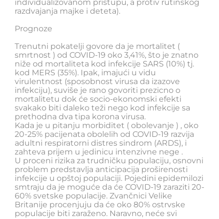
individualizovanom pristupu, a protiv rutinskog
razdvajanja majke i deteta).
Prognoze
Trenutni pokatelji govore da je mortalitet (
smrtnost ) od COVID-19 oko 3,41%, što je znatno
niže od mortaliteta kod infekcije SARS (10%) tj.
kod MERS (35%). Ipak, imajući u vidu
virulentnost (sposobnost virusa da izazove
infekciju), suviše je rano govoriti prezicno o
mortalitetu dok će socio-ekonomski efekti
svakako biti daleko teži nego kod infekcije sa
prethodna dva tipa korona virusa.
Kada je u pitanju morbiditet ( obolevanje ) , oko
20-25% pacijenata obolelih od COVID-19 razvija
adultni respiratorni distres sindrom (ARDS), i
zahteva prijem u jedinicu intenzivne nege .
U proceni rizika za trudničku populaciju, osnovni
problem predstavlja anticipacija proširenosti
infekcije u opštoj populaciji. Pojedini epidemilozi
smtraju da je moguće da će COVID-19 zaraziti 20-
60% svetske populacije. Zvančnici Velike
Britanije procenjuju da će oko 80% ostrvske
populacije biti zaraženo. Naravno, neće svi