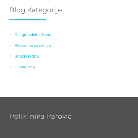
Blog Kategorije
Dijagnostičke dileme
Preporuke za čitanje
Stručni radovi
U medijima
Poliklinika Parović