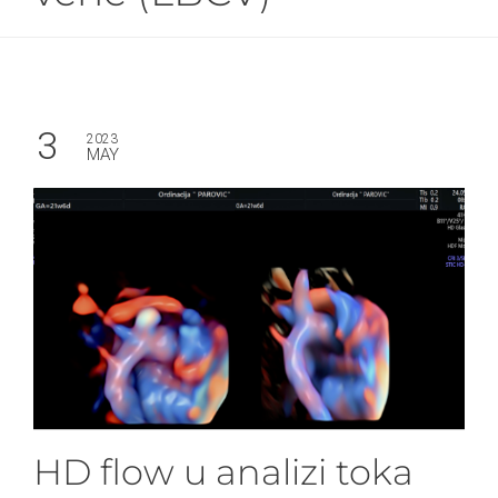
3
2023
MAY
HD flow u analizi toka