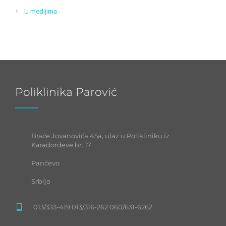
U medijima
Poliklinika Parović
Braće Jovanovića 45a, ulaz u Polikliniku iz
Karađorđeve br. 17
Pančevo
Srbija
013/333-419 013/316-262 060/631-6262