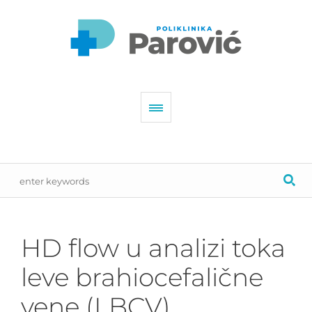
HD flow u analizi toka
leve brahiocefalične
vene (LBCV)