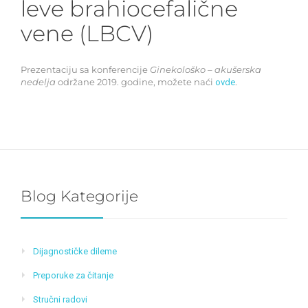
leve brahiocefalične
vene (LBCV)
Prezentaciju sa konferencije
Ginekološko – akušerska
nedelja
održane 2019. godine, možete naći
.
ovde
Blog Kategorije
Dijagnostičke dileme
Preporuke za čitanje
Stručni radovi