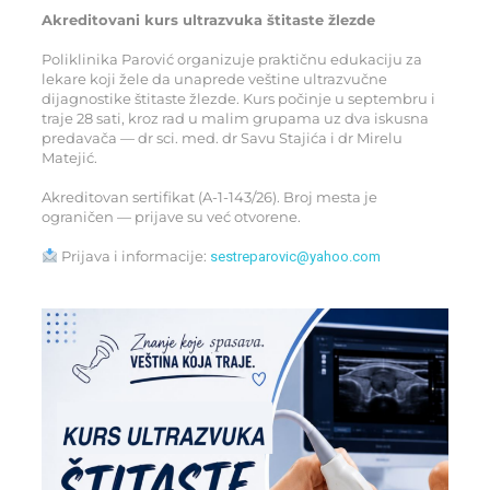
Akreditovani kurs ultrazvuka štitaste žlezde
Poliklinika Parović organizuje praktičnu edukaciju za
lekare koji žele da unaprede veštine ultrazvučne
dijagnostike štitaste žlezde. Kurs počinje u septembru i
traje 28 sati, kroz rad u malim grupama uz dva iskusna
predavača — dr sci. med. dr Savu Stajića i dr Mirelu
Matejić.
Akreditovan sertifikat (A-1-143/26). Broj mesta je
ograničen — prijave su već otvorene.
Prijava i informacije:
sestreparovic@yahoo.com