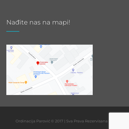
Nađite nas na mapi!
Ordinacija Parović © 2017 | Sva Prava Rezervisana