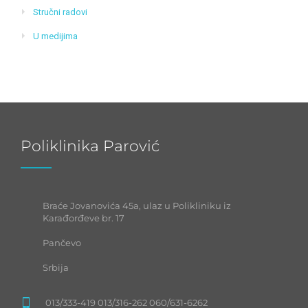
Stručni radovi
U medijima
Poliklinika Parović
Braće Jovanovića 45a, ulaz u Polikliniku iz
Karađorđeve br. 17
Pančevo
Srbija
013/333-419 013/316-262 060/631-6262