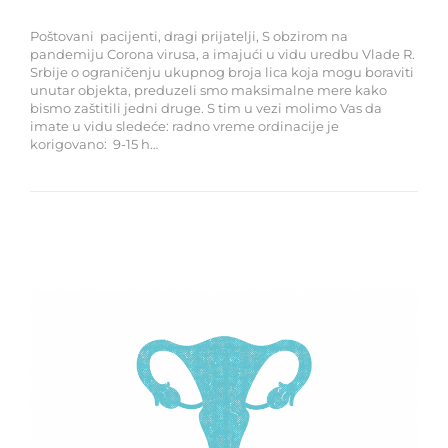
Poštovani pacijenti, dragi prijatelji, S obzirom na
pandemiju Corona virusa, a imajući u vidu uredbu Vlade R.
Srbije o ograničenju ukupnog broja lica koja mogu boraviti
unutar objekta, preduzeli smo maksimalne mere kako
bismo zaštitili jedni druge. S tim u vezi molimo Vas da
imate u vidu sledeće: radno vreme ordinacije je
korigovano: 9-15 h…