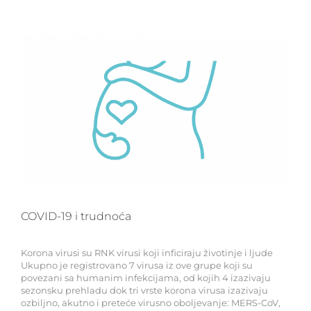
COVID-19 i trudnoća
Korona virusi su RNK virusi koji inficiraju životinje i ljude
Ukupno je registrovano 7 virusa iz ove grupe koji su
povezani sa humanim infekcijama, od kojih 4 izazivaju
sezonsku prehladu dok tri vrste korona virusa izazivaju
ozbiljno, akutno i preteće virusno oboljevanje: MERS-CoV,