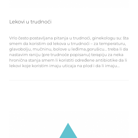
Lekovi u trudnoći
Vrlo često postavljana pitanja u trudnoći, ginekologu su: šta
smem da koristim od lekova u trrudnoći – za temperaturu,
glavobolju, mučninu, bolove u leđima,gorušicu… treba li da
nastavim raniju (pre trudnoće popisanu) terapiju za neka
hronična stanja smem li koristiti određene antibiotike da li
lekovi koje koristim imaju uticaja na plod i da li imaju…