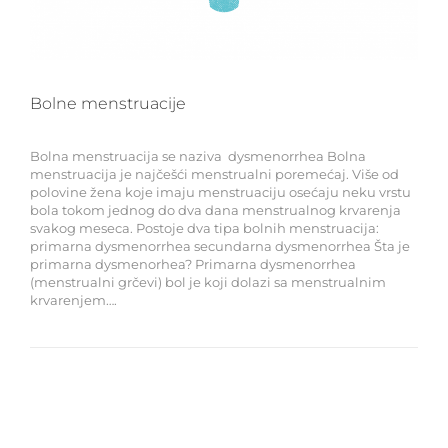
Bolne menstruacije
Bolna menstruacija se naziva dysmenorrhea Bolna
menstruacija je najčešći menstrualni poremećaj. Više od
polovine žena koje imaju menstruaciju osećaju neku vrstu
bola tokom jednog do dva dana menstrualnog krvarenja
svakog meseca. Postoje dva tipa bolnih menstruacija:
primarna dysmenorrhea secundarna dysmenorrhea Šta je
primarna dysmenorhea? Primarna dysmenorrhea
(menstrualni grčevi) bol je koji dolazi sa menstrualnim
krvarenjem….