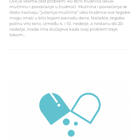
Ovo je veoma čest problem: 40-80% trudnica iskusi
mučninu i povraćanje u trudnoći. Mučnina i povraćanje se
često nazivaju “jutarnja mučnina” iako trudnice ove tegobe
mogu imati u bilo kojem periodu dana. Načešće, tegobe
počnu vrlo rano, između 4. i 10. nedelje, a nestanu do 20.
nedelje, mada ima slučajeva kada ovaj problem traje
tokom…