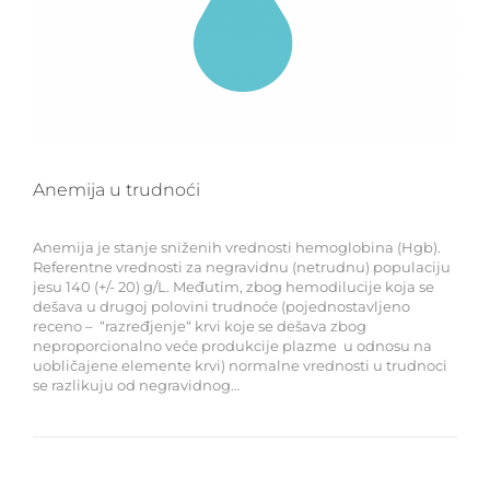
Anemija u trudnoći
Anemija je stanje sniženih vrednosti hemoglobina (Hgb).
Referentne vrednosti za negravidnu (netrudnu) populaciju
jesu 140 (+/- 20) g/L. Međutim, zbog hemodilucije koja se
dešava u drugoj polovini trudnoće (pojednostavljeno
receno – “razređjenje“ krvi koje se dešava zbog
neproporcionalno veće produkcije plazme u odnosu na
uobličajene elemente krvi) normalne vrednosti u trudnoci
se razlikuju od negravidnog…